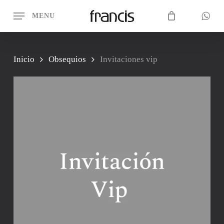
Skip
MENU
to
CLOSE
Cart
CART
main
content
Inicio
Obsequios
Invitaciones vip