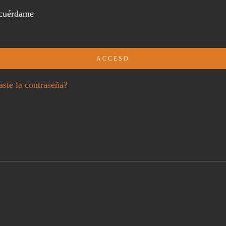
cuérdame
ACCESO
aste la contraseña?